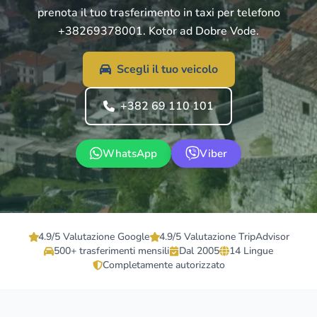
prenota il tuo trasferimento in taxi per telefono
+38269378001. Kotor ad Dobre Vode.
Scegli il tuo veicolo
+382 69 110 101
WhatsApp
Viber
4.9/5 Valutazione Google
4.9/5 Valutazione TripAdvisor
500+ trasferimenti mensili
Dal 2005
14 Lingue
Completamente autorizzato