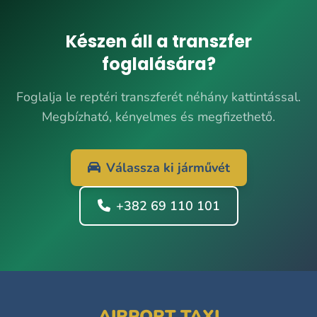
Készen áll a transzfer
foglalására?
Foglalja le reptéri transzferét néhány kattintással.
Megbízható, kényelmes és megfizethető.
Válassza ki járművét
+382 69 110 101
AIRPORT TAXI