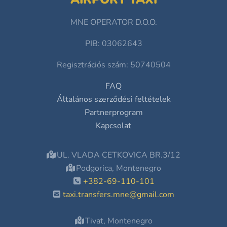
MNE OPERATOR D.O.O.
PIB: 03062643
Regisztrációs szám: 50740504
FAQ
Általános szerződési feltételek
Partnerprogram
Kapcsolat
UL. VLADA CETKOVICA BR.3/12
Podgorica, Montenegro
+382-69-110-101
taxi.transfers.mne@gmail.com
Tivat, Montenegro