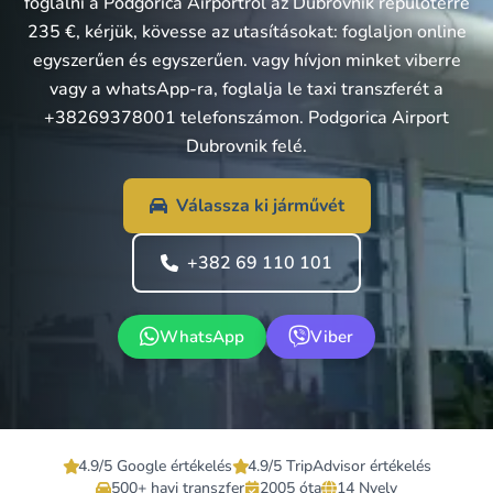
foglalni a Podgorica Airportről az Dubrovnik repülőtérre
235 €, kérjük, kövesse az utasításokat: foglaljon online
egyszerűen és egyszerűen. vagy hívjon minket viberre
vagy a whatsApp-ra, foglalja le taxi transzferét a
+38269378001 telefonszámon. Podgorica Airport
Dubrovnik felé.
Válassza ki járművét
+382 69 110 101
WhatsApp
Viber
4.9/5 Google értékelés
4.9/5 TripAdvisor értékelés
500+ havi transzfer
2005 óta
14 Nyelv