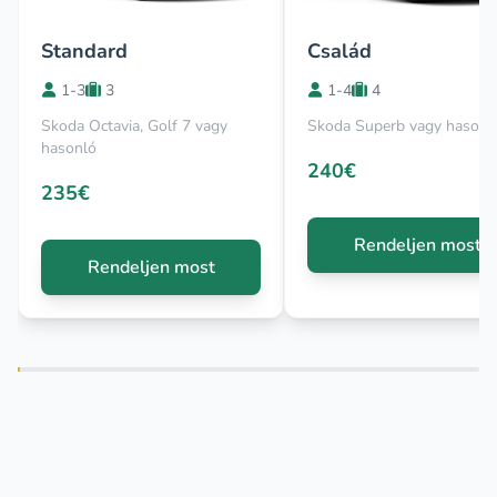
Standard
Család
1-3
3
1-4
4
Skoda Octavia, Golf 7 vagy
Skoda Superb vagy hasonl
hasonló
240€
235€
Rendeljen most
Rendeljen most