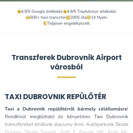
4.9/5 Google értékelés
4.9/5 TripAdvisor értékelés
500+ havi transzfer
2005 óta
14 Nyelv
Teljesen engedélyezett
Transzferek Dubrovnik Airport
városból
TAXI DUBROVNIK REPÜLŐTÉR
Taxi a Dubrovnik repülőtérről bármely célállomásra
!
Rendkívül megbízható és kényelmes Taxi Dubrovnik
transzfereket kínálunk alacsony áron. Autóparkunk Skoda
Octavia, Skoda Superb, Golf 7, Passat VIII, Audi A6,