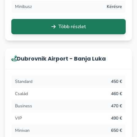
kényelem miatt, mivel autóparkunk luxus, és pihenhet,
Minibusz
Kérésre
sőt aludhat is a szállítás során, mert professzionális
dubrovniki taxisofőrjeink biztonságos kezeiben van.
Több részlet
Bármilyen kérdése van, felkereshet minket
weboldalunkon, Viber-en vagy WhatsApp-számainkon!
Dubrovnik Airport - Banja Luka
Standard
450 €
Család
460 €
Business
470 €
VIP
490 €
Minivan
650 €