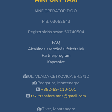
MNE OPERATOR D.O.O.
PIB: 03062643
Regisztrációs szám: 50740504
FAQ
Általános szerződési feltételek
Partnerprogram
Kapcsolat
UL. VLADA CETKOVICA BR.3/12
Podgorica, Montenegro
+382-69-110-101
taxi.transfers.mne@gmail.com
Tivat, Montenegro