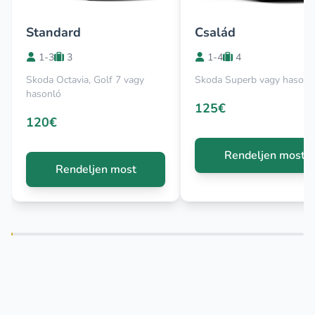
Standard
Család
1-3
3
1-4
4
Skoda Octavia, Golf 7 vagy
Skoda Superb vagy hasonl
hasonló
125€
120€
Rendeljen most
Rendeljen most