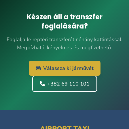
Készen áll a transzfer
foglalására?
Foglalja le reptéri transzferét néhány kattintással.
Megbízható, kényelmes és megfizethető.
Válassza ki járművét
+382 69 110 101
AIRPORT TAXI