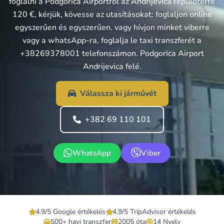
foglalni a Podgorica Airportről az Andrijevica repülőtérre
120 €, kérjük, kövesse az utasításokat: foglaljon online
egyszerűen és egyszerűen. vagy hívjon minket viberre
vagy a whatsApp-ra, foglalja le taxi transzferét a
+38269378001 telefonszámon. Podgorica Airport
Andrijevica felé.
Válassza ki járművét
+382 69 110 101
WhatsApp
Viber
4.9/5 Google értékelés
4.9/5 TripAdvisor értékelés
500+ havi transzfer
2005 óta
14 Nyelv