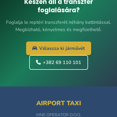
Készen áll a transzfer
foglalására?
Foglalja le reptéri transzferét néhány kattintással.
Megbízható, kényelmes és megfizethető.
Válassza ki járművét
+382 69 110 101
AIRPORT TAXI
MNE OPERATOR D.O.O.