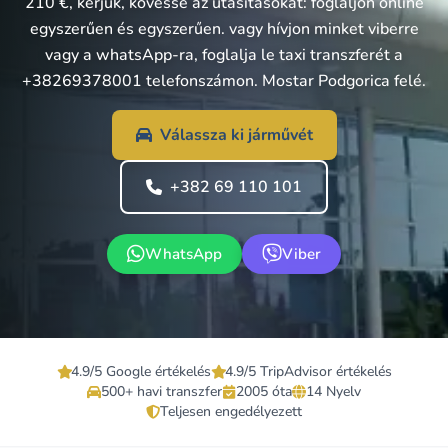
210 €, kérjük, kövesse az utasításokat: foglaljon online
egyszerűen és egyszerűen. vagy hívjon minket viberre
vagy a whatsApp-ra, foglalja le taxi transzferét a
+38269378001 telefonszámon. Mostar Podgorica felé.
Válassza ki járművét
+382 69 110 101
WhatsApp
Viber
4.9/5 Google értékelés
4.9/5 TripAdvisor értékelés
500+ havi transzfer
2005 óta
14 Nyelv
Teljesen engedélyezett