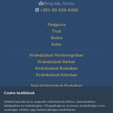
Belgrade, Serbia
+381-60-636-6466
Podgorica
Tivat
Budva
Kotor
Kirándulások Montenegróban
Kirándulások Barban
Kirándulások Budvában
Kirándulások Kotorban
Napi kirándulások Budvában
Napi kirándulások Kotorban
Cookie beállítások
Sütiket használunk az alapvető webhelyfunkciókhoz, elemzésekhez,
Süti beállítások
térképekhez és marketinghez. Elfogadhatja az összeset, elutasíthatja a nem
szükséges sütiket, vagy testreszabhatja a beállításait.