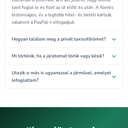
fizetendő a sofőrnek, ami azt jelenti, hogy online
taxit foglal le és fizet az út előtt és után. A fizetés
biztonságos, és a legtöbb hitel- és betéti kártyát,
valamint a PayPal-t elfogadjuk.
Hogyan találom meg a privát taxisofőrömet?
Mi történik, ha a járatomat törlik vagy késik?
Utazik-e más is ugyanazzal a járművel, amelyet
lefoglaltam?