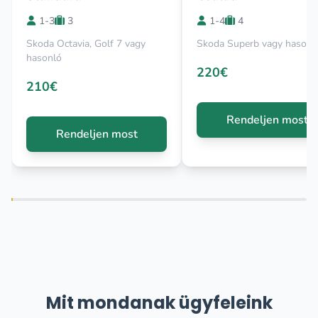
1-3
3
1-4
4
Skoda Octavia, Golf 7 vagy
Skoda Superb vagy hasonl
hasonló
220€
210€
Rendeljen most
Rendeljen most
Mit mondanak ügyfeleink