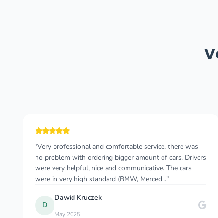
V
"Cannot recommend this company enough! I wish I
could give more than 5 stars 🤩 I took a taxi from
Durres, Albania to Budva, Montenegro and felt so
comfortable the whole time. As a solo female traveler..."
Myriam W
M
Dec 2024