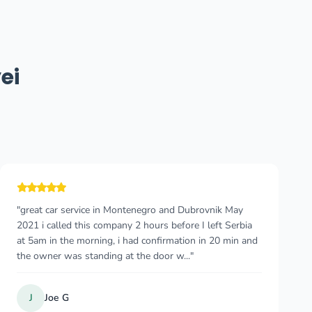
ei
"Really good experience. The booking process was easy
and the price was fair. The driver arrived on time, was
friendly and drove with great care, considering we were
travelling with our young son. When..."
Chris Jenkins
C
Aug 2025