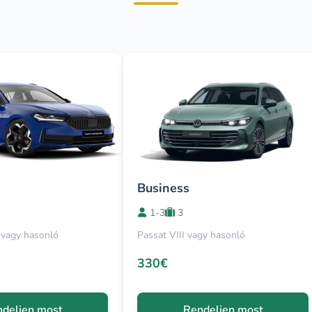
Business
1-3
3
vagy hasonló
Passat VIII vagy hasonló
330€
deljen most
Rendeljen most