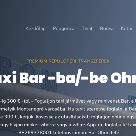
Kezdőlap
Podgorica
Tivat
Budva
Kotor
PRÉMIUM REPÜLŐTÉRI TRANSZFEREK
xi Bar -ba/-be Oh
-ig 300 € -tól - Foglaljon taxi járművet vagy minivenst Bar, a 
rmelyik Montenegró városába. Ha taxit szeretne foglalni a Bar
e 300 €, kérjük, kövesse az utasításokat: foglaljon online eg
agy hívjon minket viberre vagy a whatsApp-ra, foglalja le taxi
+38269378001 telefonszámon. Bar Ohrid felé.