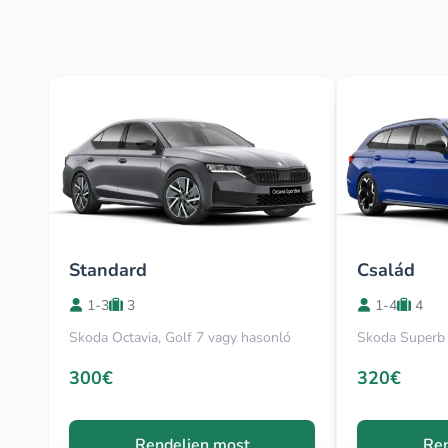
Standard
Család
1-3
3
1-4
4
Skoda Octavia, Golf 7 vagy hasonló
Skoda Superb 
300€
320€
Rendeljen most
Ren