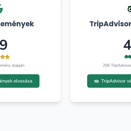
lemények
TripAdviso
.9
4
emény alapján
206 TripAdviso
ények olvasása
TripAdvisor 