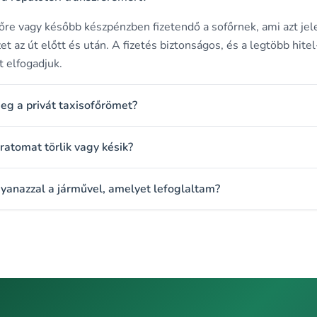
őre vagy később készpénzben fizetendő a sofőrnek, ami azt jele
izet az út előtt és után. A fizetés biztonságos, és a legtöbb hitel
t elfogadjuk.
g a privát taxisofőrömet?
áratomat törlik vagy késik?
gyanazzal a járművel, amelyet lefoglaltam?