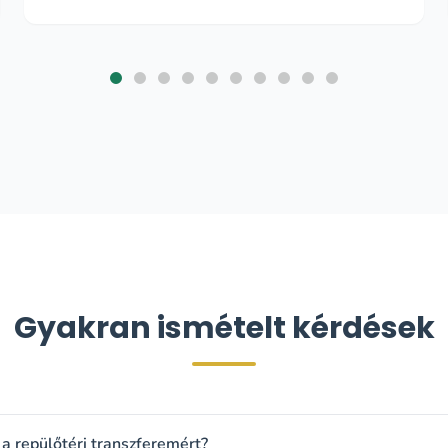
Gyakran ismételt kérdések
a repülőtéri transzferemért?