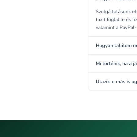
Szolgáltatásunk el
taxit foglal le és f
valamint a PayPal-
Hogyan találom me
Mi történik, ha a j
Utazik-e más is u