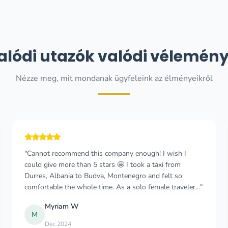
alódi utazók valódi vélemény
Nézze meg, mit mondanak ügyfeleink az élményeikről
"great car service in Montenegro and Dubrovnik May
2021 i called this company 2 hours before I left Serbia
at 5am in the morning, i had confirmation in 20 min and
the owner was standing at the door w..."
J
Joe G