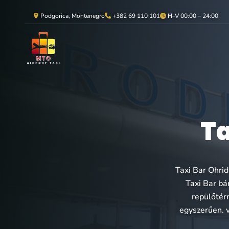
Podgorica, Montenegro
+382 69 110 101
H–V 00:00 – 24:00
Ta
Taxi Bar Ohrid
Taxi Bar bá
repülőtérr
egyszerűen. v