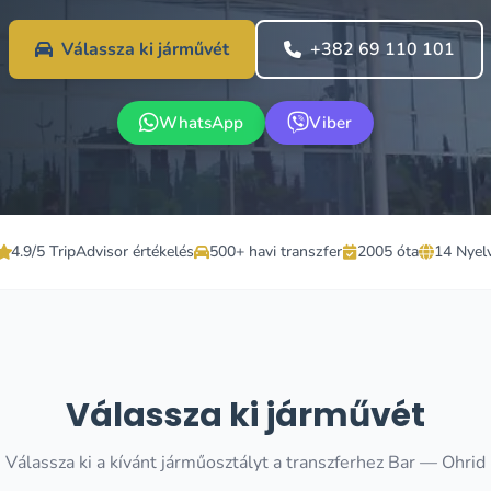
Válassza ki járművét
+382 69 110 101
WhatsApp
Viber
4.9/5 TripAdvisor értékelés
500+ havi transzfer
2005 óta
14 Nyel
Válassza ki járművét
Válassza ki a kívánt járműosztályt a transzferhez Bar — Ohrid