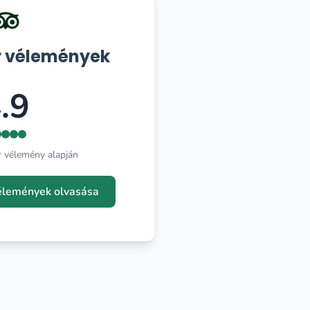
r vélemények
.9
r vélemény alapján
vélemények olvasása