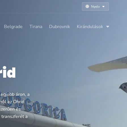
Nyelv
Belgrade
Tirana
Dubrovnik
Kirándulások
rid
legjobb áron, a
ről az Ohrid
yszerűen és
 transzferét a