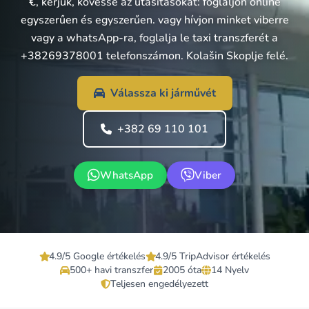
€, kérjük, kövesse az utasításokat: foglaljon online
egyszerűen és egyszerűen. vagy hívjon minket viberre
vagy a whatsApp-ra, foglalja le taxi transzferét a
+38269378001 telefonszámon. Kolašin Skoplje felé.
Válassza ki járművét
+382 69 110 101
WhatsApp
Viber
4.9/5 Google értékelés
4.9/5 TripAdvisor értékelés
500+ havi transzfer
2005 óta
14 Nyelv
Teljesen engedélyezett