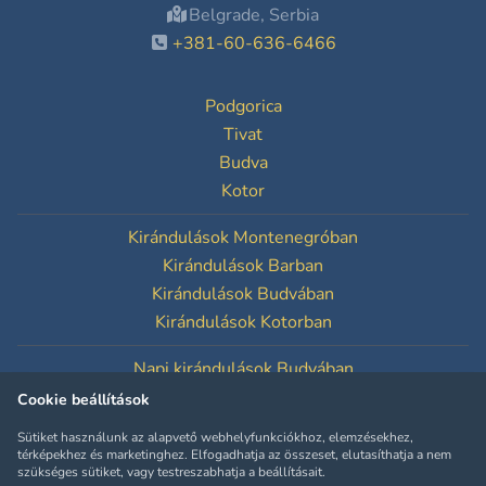
Belgrade, Serbia
+381-60-636-6466
Podgorica
Tivat
Budva
Kotor
Kirándulások Montenegróban
Kirándulások Barban
Kirándulások Budvában
Kirándulások Kotorban
Napi kirándulások Budvában
Napi kirándulások Kotorban
Cookie beállítások
Sütiket használunk az alapvető webhelyfunkciókhoz, elemzésekhez,
Süti beállítások
térképekhez és marketinghez. Elfogadhatja az összeset, elutasíthatja a nem
szükséges sütiket, vagy testreszabhatja a beállításait.