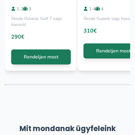
1-3
3
1-4
4
Skoda Octavia, Golf 7 vagy
Skoda Superb vagy hasonl
hasonló
310€
290€
Rendeljen most
Rendeljen most
Mit mondanak ügyfeleink