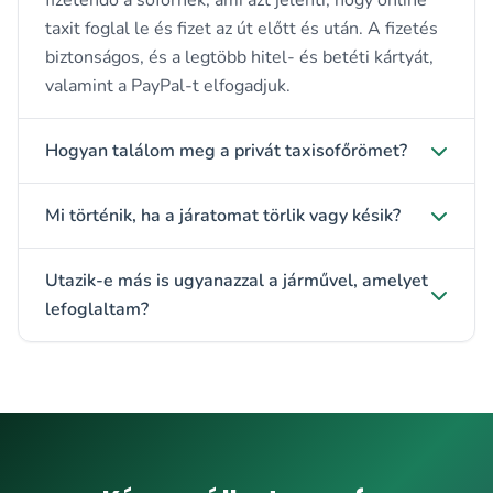
fizetendő a sofőrnek, ami azt jelenti, hogy online
taxit foglal le és fizet az út előtt és után. A fizetés
biztonságos, és a legtöbb hitel- és betéti kártyát,
valamint a PayPal-t elfogadjuk.
Hogyan találom meg a privát taxisofőrömet?
Mi történik, ha a járatomat törlik vagy késik?
Utazik-e más is ugyanazzal a járművel, amelyet
lefoglaltam?