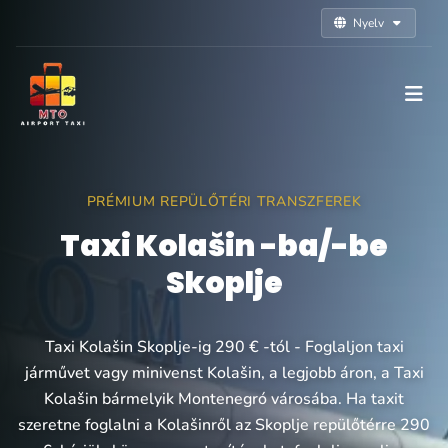
Nyelv
PRÉMIUM REPÜLŐTÉRI TRANSZFEREK
Taxi Kolašin -ba/-be
Skoplje
Taxi Kolašin Skoplje-ig 290 € -tól - Foglaljon taxi
járművet vagy minivenst Kolašin, a legjobb áron, a Taxi
Kolašin bármelyik Montenegró városába. Ha taxit
szeretne foglalni a Kolašinről az Skoplje repülőtérre 290