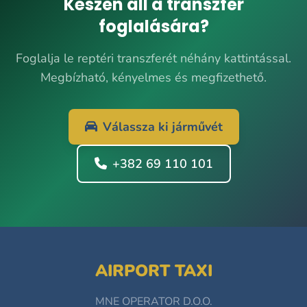
Készen áll a transzfer
foglalására?
Foglalja le reptéri transzferét néhány kattintással.
Megbízható, kényelmes és megfizethető.
Válassza ki járművét
+382 69 110 101
AIRPORT TAXI
MNE OPERATOR D.O.O.