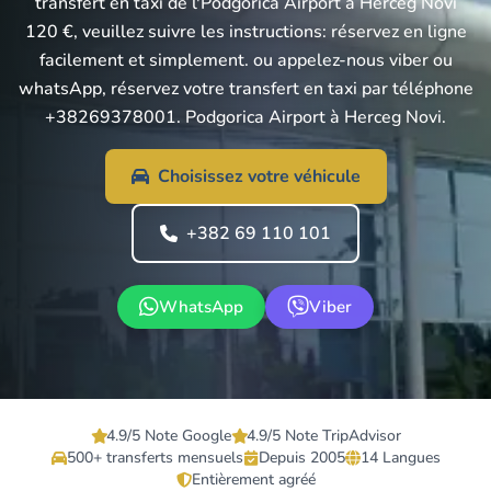
transfert en taxi de l'Podgorica Airport à Herceg Novi
120 €, veuillez suivre les instructions: réservez en ligne
facilement et simplement. ou appelez-nous viber ou
whatsApp, réservez votre transfert en taxi par téléphone
+38269378001. Podgorica Airport à Herceg Novi.
Choisissez votre véhicule
+382 69 110 101
WhatsApp
Viber
4.9/5 Note Google
4.9/5 Note TripAdvisor
500+ transferts mensuels
Depuis 2005
14 Langues
Entièrement agréé