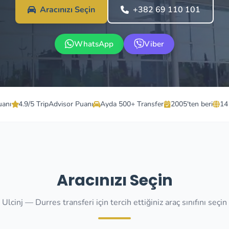
Aracınızı Seçin
+382 69 110 101
WhatsApp
Viber
uanı
4.9/5 TripAdvisor Puanı
Ayda 500+ Transfer
2005'ten beri
14
Aracınızı Seçin
Ulcinj — Durres transferi için tercih ettiğiniz araç sınıfını seçin