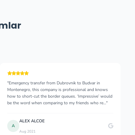
umlar
"Terrific service, flight was delayed almost 90 minutes, I
was worried, but once I left customs the driver was
waiting with a sign/my name. Helped with luggage
drove to hotel. I also booked this servic..."
Cruisin Bob
C
Jun 2025