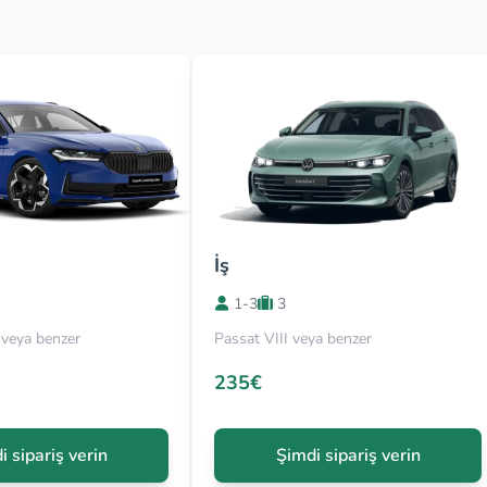
İş
1-3
3
veya benzer
Passat VIII veya benzer
235€
i sipariş verin
Şimdi sipariş verin