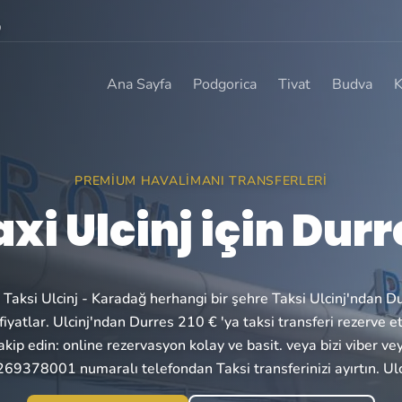
0
Ana Sayfa
Podgorica
Tivat
Budva
K
PREMIUM HAVALIMANI TRANSFERLERI
axi Ulcinj için Durr
la Taksi Ulcinj - Karadağ herhangi bir şehre Taksi Ulcinj'ndan D
iyatlar. Ulcinj'ndan Durres 210 € 'ya taksi transferi rezerve e
takip edin: online rezervasyon kolay ve basit. veya bizi viber 
69378001 numaralı telefondan Taksi transferinizi ayırtın. Ulc