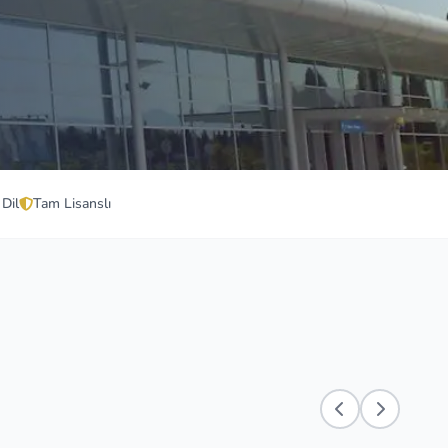
 Dil
Tam Lisanslı