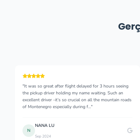
Gerç
"We found them through our own research on Google.
We were a little apprehensive at first. However, we
were very pleased with both the communication and the
comfort. The driver was very friendly and he..."
Beyza Eken
B
Jul 2025