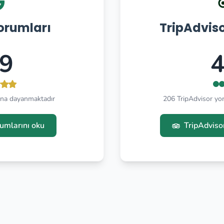
orumları
TripAdvis
.9
4
na dayanmaktadır
206 TripAdvisor y
umlarını oku
TripAdviso