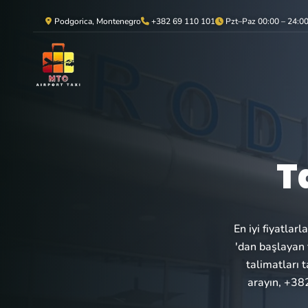
Podgorica, Montenegro
+382 69 110 101
Pzt–Paz 00:00 – 24:0
T
En iyi fiyatlar
'dan başlayan f
talimatları 
arayın, +382