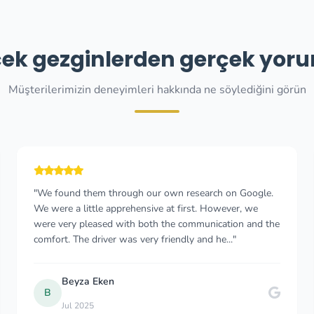
ek gezginlerden gerçek yor
Müşterilerimizin deneyimleri hakkında ne söylediğini görün
"Emergency transfer from Dubrovnik to Budvar in
Montenegro, this company is professional and knows
how to short-cut the border queues. ‘Impressive’ would
be the word when comparing to my friends who re..."
ALEX ALCOE
A
Aug 2021