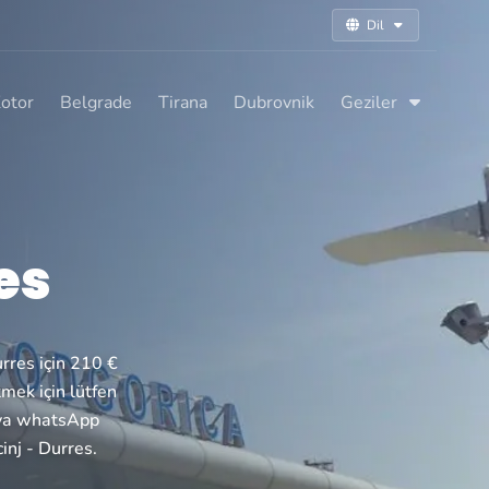
Dil
otor
Belgrade
Tirana
Dubrovnik
Geziler
es
urres için 210 €
tmek için lütfen
veya whatsApp
inj - Durres.