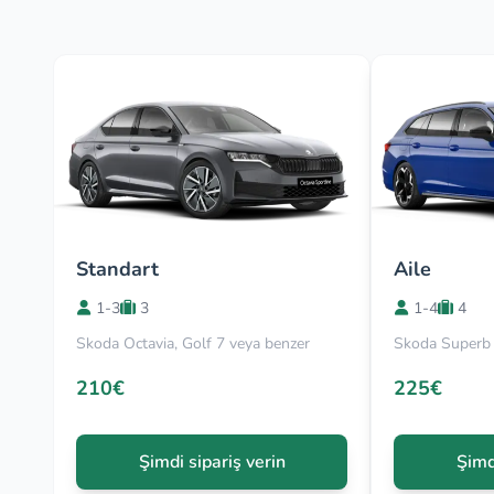
Standart
Aile
1-3
3
1-4
4
Skoda Octavia, Golf 7 veya benzer
Skoda Superb 
210€
225€
Şimdi sipariş verin
Şimd