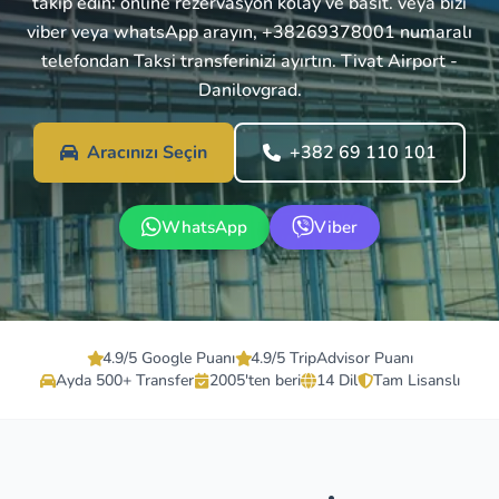
takip edin: online rezervasyon kolay ve basit. veya bizi
viber veya whatsApp arayın, +38269378001 numaralı
telefondan Taksi transferinizi ayırtın. Tivat Airport -
Danilovgrad.
Aracınızı Seçin
+382 69 110 101
WhatsApp
Viber
4.9/5 Google Puanı
4.9/5 TripAdvisor Puanı
Ayda 500+ Transfer
2005'ten beri
14 Dil
Tam Lisanslı