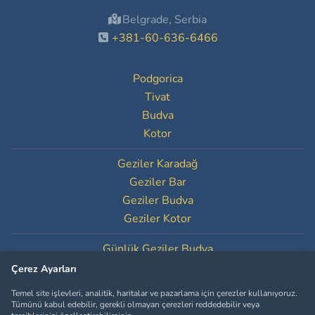
Belgrade, Serbia
+381-60-636-6466
Podgorica
Tivat
Budva
Kotor
Geziler Karadağ
Geziler Bar
Geziler Budva
Geziler Kotor
Günlük Geziler Budva
Günlük Geziler Kotor
Çerez Ayarları
Temel site işlevleri, analitik, haritalar ve pazarlama için çerezler kullanıyoruz.
Çerez Ayarları
Tümünü kabul edebilir, gerekli olmayan çerezleri reddedebilir veya