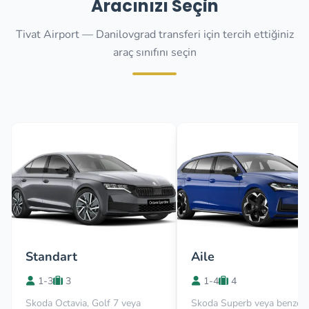
Aracınızı Seçin
Tivat Airport — Danilovgrad transferi için tercih ettiğiniz
araç sınıfını seçin
Standart
Aile
1-3
3
1-4
4
Skoda Octavia, Golf 7 veya
Skoda Superb veya benzer