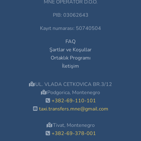
MNE OPERATOR D.O.O.
PIB: 03062643
Kayıt numarası: 50740504
FAQ
Şartlar ve Koşullar
Ortaklık Programı
İletişim
UL. VLADA CETKOVICA BR.3/12
Podgorica, Montenegro
+382-69-110-101
taxi.transfers.mne@gmail.com
Tivat, Montenegro
+382-69-378-001