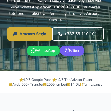
edin: online rezervasyon kolay ve basit. veya bizi viber
veya whatsApp arayın, +38269378001 numaralı
telefondan Taksi transferinizi ayırtın. Tivat Airport -
Korcula.
Aracınızı Seçin
+382 69 110 101
WhatsApp
Viber
4.9/5 Google Puanı
4.9/5 TripAdvisor Puanı
Ayda 500+ Transfer
2005'ten beri
14 Dil
Tam Lisanslı