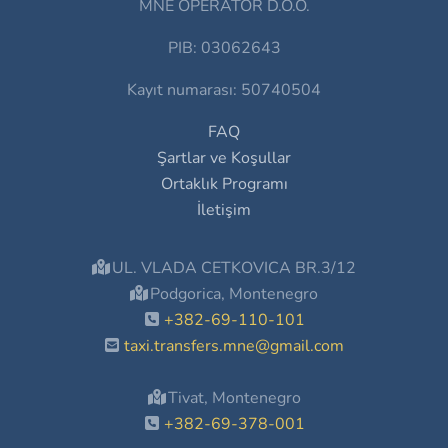
MNE OPERATOR D.O.O.
PIB: 03062643
Kayıt numarası: 50740504
FAQ
Şartlar ve Koşullar
Ortaklık Programı
İletişim
UL. VLADA CETKOVICA BR.3/12
Podgorica, Montenegro
+382-69-110-101
taxi.transfers.mne@gmail.com
Tivat, Montenegro
+382-69-378-001