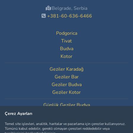
Belgrade, Serbia
+381-60-636-6466
Podgorica
Tivat
Budva
Kotor
Geziler Karadağ
Geziler Bar
Geziler Budva
Geziler Kotor
Günlük Geziler Budva
Günlük Geziler Kotor
Çerez Ayarları
Temel site işlevleri, analitik, haritalar ve pazarlama için çerezler kullanıyoruz.
Çerez Ayarları
Tümünü kabul edebilir, gerekli olmayan çerezleri reddedebilir veya