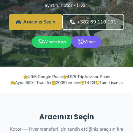
ayırtın. Kotor - Hvar.
Aracınızı Seçin
+382 69 110 101
WhatsApp
Viber
4.9/5 Google Puanı
4.9/5 TripAdvisor Puanı
Ayda 500+ Transfer
2005'ten beri
14 Dil
Tam Lisanslı
Aracınızı Seçin
Kotor — Hvar transferi için tercih ettiğiniz araç sınıfını