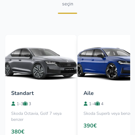
seçin
Standart
Aile
1-3
3
1-4
4
Skoda Octavia, Golf 7 veya
Skoda Superb veya benzer
benzer
390€
380€