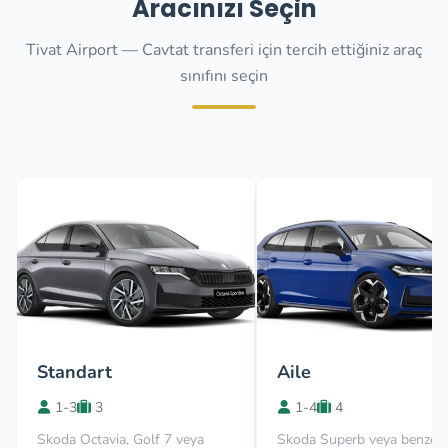
Aracınızı Seçin
Tivat Airport — Cavtat transferi için tercih ettiğiniz araç
sınıfını seçin
Standart
Aile
1-3
3
1-4
4
Skoda Octavia, Golf 7 veya
Skoda Superb veya benzer