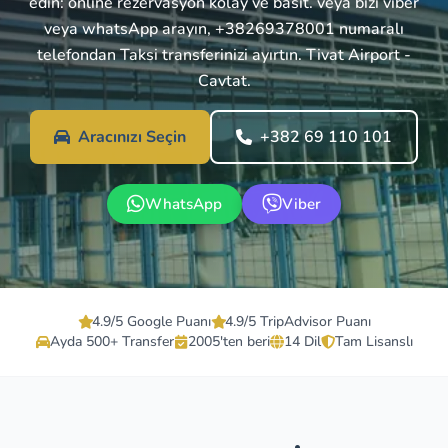
edin: online rezervasyon kolay ve basit. veya bizi viber
veya whatsApp arayın, +38269378001 numaralı
telefondan Taksi transferinizi ayırtın. Tivat Airport -
Cavtat.
Aracınızı Seçin
+382 69 110 101
WhatsApp
Viber
4.9/5 Google Puanı
4.9/5 TripAdvisor Puanı
Ayda 500+ Transfer
2005'ten beri
14 Dil
Tam Lisanslı