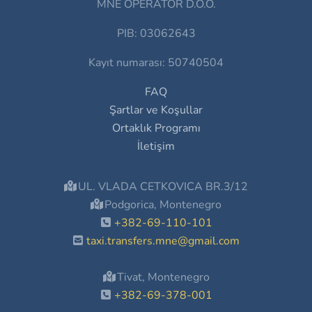
MNE OPERATOR D.O.O.
PIB: 03062643
Kayıt numarası: 50740504
FAQ
Şartlar ve Koşullar
Ortaklık Programı
İletişim
UL. VLADA CETKOVICA BR.3/12
Podgorica, Montenegro
+382-69-110-101
taxi.transfers.mne@gmail.com
Tivat, Montenegro
+382-69-378-001