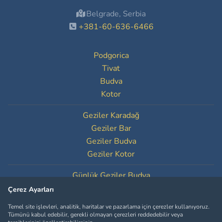
Belgrade, Serbia
+381-60-636-6466
Podgorica
Tivat
Budva
Kotor
Geziler Karadağ
Geziler Bar
Geziler Budva
Geziler Kotor
Günlük Geziler Budva
Günlük Geziler Kotor
Çerez Ayarları
Temel site işlevleri, analitik, haritalar ve pazarlama için çerezler kullanıyoruz.
Çerez Ayarları
Tümünü kabul edebilir, gerekli olmayan çerezleri reddedebilir veya