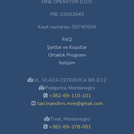
MNE OPERATOR D.O.O.
PIB: 03062643
Kayıt numarası: 50740504
FAQ
Şartlar ve Koşullar
Ortaklık Programı
İletişim
UL. VLADA CETKOVICA BR.3/12
Podgorica, Montenegro
+382-69-110-101
taxi.transfers.mne@gmail.com
Tivat, Montenegro
+382-69-378-001