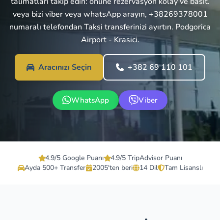
talimatları takip edin: online rezervasyon kolay ve basit.
veya bizi viber veya whatsApp arayın, +38269378001
numaralı telefondan Taksi transferinizi ayırtın. Podgorica
Airport - Krasici.
Aracınızı Seçin
+382 69 110 101
WhatsApp
Viber
4.9/5 Google Puanı
4.9/5 TripAdvisor Puanı
Ayda 500+ Transfer
2005'ten beri
14 Dil
Tam Lisanslı