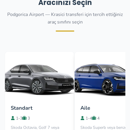
Aracınızı Seçin
Podgorica Airport — Krasici transferi için tercih ettiğiniz
araç sınıfını seçin
Standart
Aile
1-3
3
1-4
4
Skoda Octavia, Golf 7 veya
Skoda Superb veya benzer