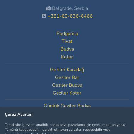
Belgrade, Serbia
+381-60-636-6466
Podgorica
Tivat
Budva
Kotor
Geziler Karadağ
Geziler Bar
Geziler Budva
Geziler Kotor
Günlük Geziler Budva
Günlük Geziler Kotor
Çerez Ayarları
Temel site işlevleri, analitik, haritalar ve pazarlama için çerezler kullanıyoruz.
Çerez Ayarları
Tümünü kabul edebilir, gerekli olmayan çerezleri reddedebilir veya