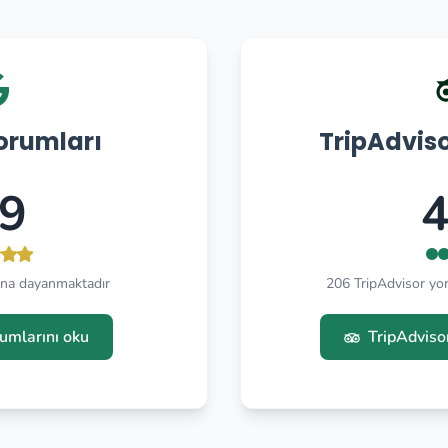
orumları
TripAdvis
.9
4
na dayanmaktadır
206 TripAdvisor y
umlarını oku
TripAdviso