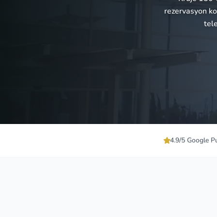
rezervasyon ko
tel
4.9/5 Google P