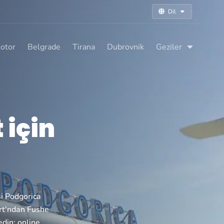
Dil
otor
Belgrade
Tirana
Dubrovnik
Geziler
 için
si Podgorica
ort'ndan Fushe
edin: online