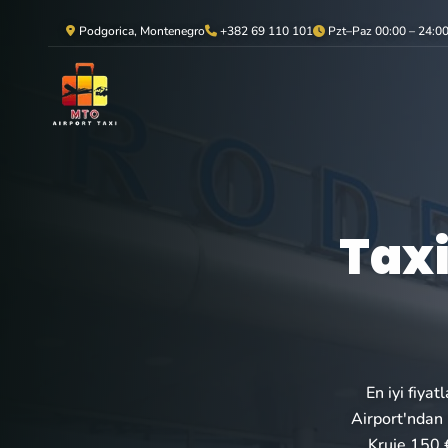
Podgorica, Montenegro
+382 69 110 101
Pzt–Paz 00:00 – 24:0
Taxi
En iyi fiya
Airport'ndan 
Kruje 150 €