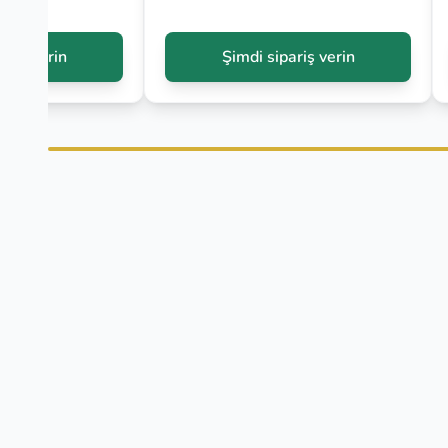
ariş verin
Şimdi sipariş verin