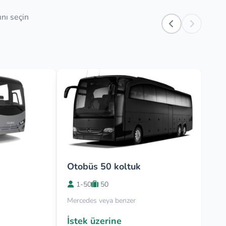
ını seçin
Otobüs 50 koltuk
1-50
50
Mercedes veya benzer
İstek üzerine