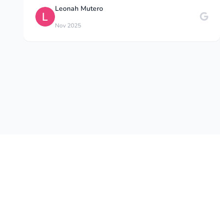
D
Daniel S