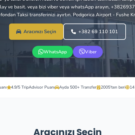
lay ve basit. veya bizi viber veya whatsApp arayın, +38269
efondan Taksi transferinizi ayırtın. Podgorica Airport - Fushe Kr
Aracınızı Seçin
+382 69 110 101
WhatsApp
Viber
uanı
4.9/5 TripAdvisor Puanı
Ayda 500+ Transfer
2005'ten beri
14
Aracınızı Seçin