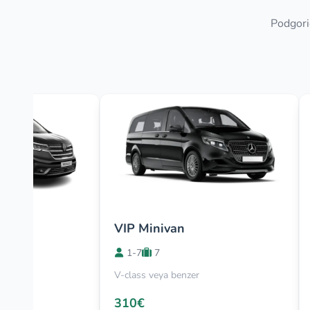
Podgoric
VIP Minivan
1-7
7
V-class veya benzer
310€