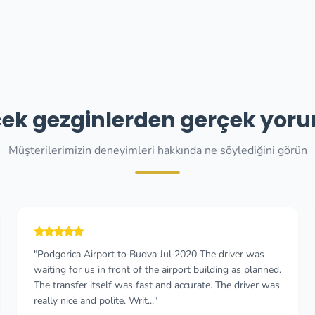
ek gezginlerden gerçek yor
Müşterilerimizin deneyimleri hakkında ne söylediğini görün
"Great service, reasonable price, picked up on time and
the driver was really nice. He stopped the car by the
lake Skadar on the way to Podgorica airport. Bought
some wine from the wine shop! Excellent..."