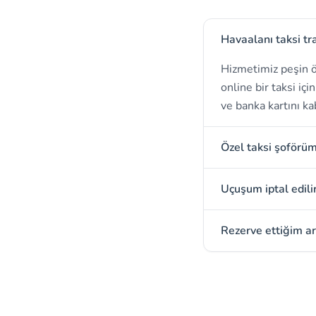
Havaalanı taksi tr
Hizmetimiz peşin ö
online bir taksi iç
ve banka kartını ka
Özel taksi şoförü
Uçuşum iptal edili
Rezerve ettiğim ar