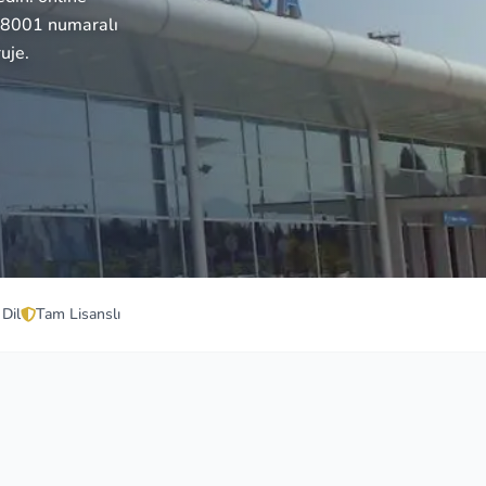
378001 numaralı
uje.
 Dil
Tam Lisanslı