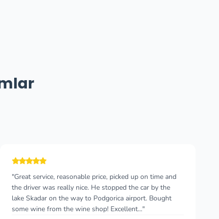
umlar
"Really good experience. The booking process was easy
and the price was fair. The driver arrived on time, was
friendly and drove with great care, considering we were
travelling with our young son. When..."