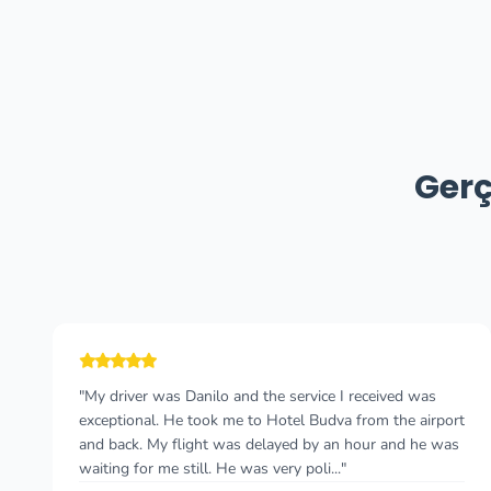
Gerç
"Podgorica Airport to Budva Jul 2020 The driver was
waiting for us in front of the airport building as planned.
The transfer itself was fast and accurate. The driver was
really nice and polite. Writ..."