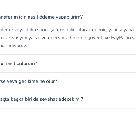
ansferim için nasıl ödeme yapabilirim?
deme veya daha sonra şoföre nakit olarak ödenir, yani seyahat
in rezervasyon yapar ve ödersiniz. Ödeme güvenli ve PayPal'ın ya
bul ediyoruz.
mü nasıl bulurum?
rse veya gecikirse ne olur?
açta başka biri de seyahat edecek mi?