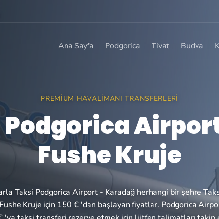
0
Ana Sayfa
Podgorica
Tivat
Budva
K
PREMIUM HAVALIMANI TRANSFERLERI
 Podgorica Airport
Fushe Kruje
tlarla Taksi Podgorica Airport - Karadağ herhangi bir şehre Tak
Fushe Kruje için 150 € 'dan başlayan fiyatlar. Podgorica Airp
 'ya taksi transferi rezerve etmek için lütfen talimatları takip 