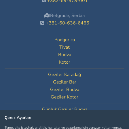
+382-69-378-001
Belgrade, Serbia
+381-60-636-6466
Podgorica
Tivat
Budva
Kotor
Geziler Karadağ
Geziler Bar
Geziler Budva
Geziler Kotor
Günlük Geziler Budva
Günlük Geziler Kotor
Çerez Ayarları
Temel site işlevleri, analitik, haritalar ve pazarlama için çerezler kullanıyoruz.