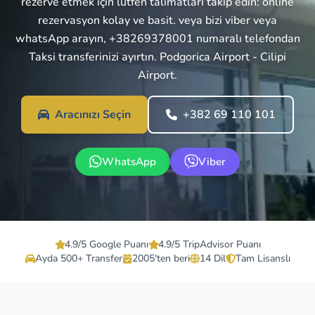
rezerve etmek için lütfen talimatları takip edin: online
rezervasyon kolay ve basit. veya bizi viber veya
whatsApp arayın, +38269378001 numaralı telefondan
Taksi transferinizi ayırtın. Podgorica Airport - Cilipi
Airport.
Aracınızı Seçin
+382 69 110 101
WhatsApp
Viber
4.9/5 Google Puanı
4.9/5 TripAdvisor Puanı
Ayda 500+ Transfer
2005'ten beri
14 Dil
Tam Lisanslı