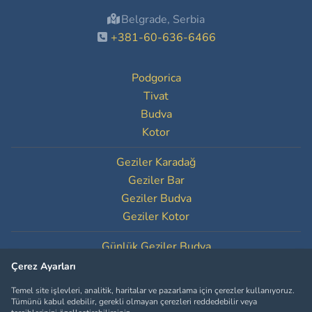
Belgrade, Serbia
+381-60-636-6466
Podgorica
Tivat
Budva
Kotor
Geziler Karadağ
Geziler Bar
Geziler Budva
Geziler Kotor
Günlük Geziler Budva
Günlük Geziler Kotor
Çerez Ayarları
Temel site işlevleri, analitik, haritalar ve pazarlama için çerezler kullanıyoruz.
Çerez Ayarları
Tümünü kabul edebilir, gerekli olmayan çerezleri reddedebilir veya