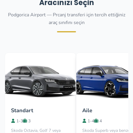
Aracınızı Seçin
Podgorica Airport — Prcanj transferi için tercih ettiğiniz
araç sınıfını seçin
Standart
Aile
1-3
3
1-4
4
Skoda Octavia, Golf 7 veya
Skoda Superb veya benzer