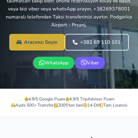
talimatları takip edin: online rezervasyon kolay ve basit.
veya bizi viber veya whatsApp arayın, +38269378001
numaralı telefondan Taksi transferinizi ayırtın. Podgorica
Airport - Prcanj.
Aracınızı Seçin
+382 69 110 101
WhatsApp
Viber
4.9/5 Google Puanı
4.9/5 TripAdvisor Puanı
Ayda 500+ Transfer
2005'ten beri
14 Dil
Tam Lisanslı