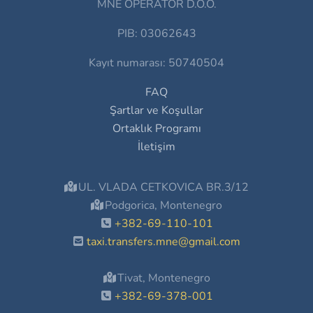
MNE OPERATOR D.O.O.
PIB: 03062643
Kayıt numarası: 50740504
FAQ
Şartlar ve Koşullar
Ortaklık Programı
İletişim
UL. VLADA CETKOVICA BR.3/12
Podgorica, Montenegro
+382-69-110-101
taxi.transfers.mne@gmail.com
Tivat, Montenegro
+382-69-378-001