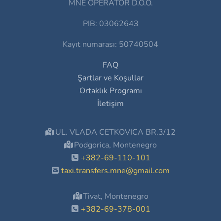
MNE OPERATOR D.O.O.
PIB: 03062643
Kayıt numarası: 50740504
FAQ
Şartlar ve Koşullar
Ortaklık Programı
İletişim
UL. VLADA CETKOVICA BR.3/12
Podgorica, Montenegro
+382-69-110-101
taxi.transfers.mne@gmail.com
Tivat, Montenegro
+382-69-378-001