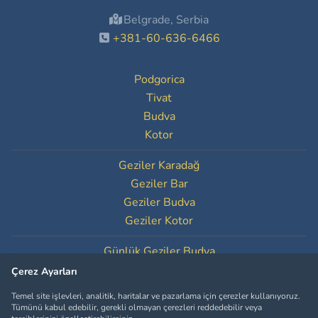
Belgrade, Serbia
+381-60-636-6466
Podgorica
Tivat
Budva
Kotor
Geziler Karadağ
Geziler Bar
Geziler Budva
Geziler Kotor
Günlük Geziler Budva
Günlük Geziler Kotor
Çerez Ayarları
Temel site işlevleri, analitik, haritalar ve pazarlama için çerezler kullanıyoruz.
Çerez Ayarları
Tümünü kabul edebilir, gerekli olmayan çerezleri reddedebilir veya