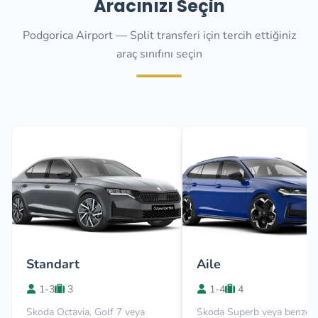
Aracınızı Seçin
Podgorica Airport — Split transferi için tercih ettiğiniz
araç sınıfını seçin
Standart
Aile
1-3
3
1-4
4
Skoda Octavia, Golf 7 veya
Skoda Superb veya benzer