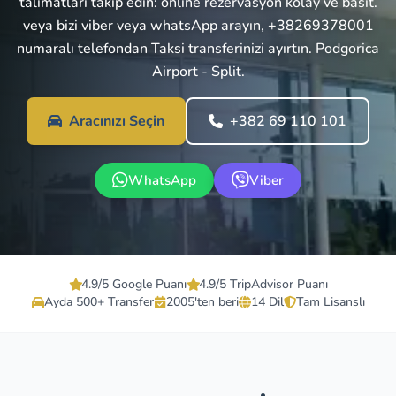
talimatları takip edin: online rezervasyon kolay ve basit.
veya bizi viber veya whatsApp arayın, +38269378001
numaralı telefondan Taksi transferinizi ayırtın. Podgorica
Airport - Split.
Aracınızı Seçin
+382 69 110 101
WhatsApp
Viber
4.9/5 Google Puanı
4.9/5 TripAdvisor Puanı
Ayda 500+ Transfer
2005'ten beri
14 Dil
Tam Lisanslı