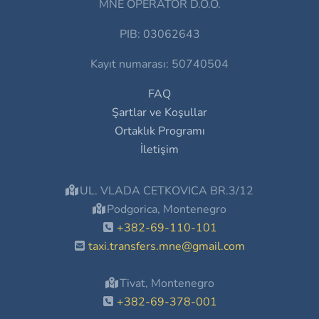
MNE OPERATOR D.O.O.
PIB: 03062643
Kayıt numarası: 50740504
FAQ
Şartlar ve Koşullar
Ortaklık Programı
İletişim
UL. VLADA CETKOVICA BR.3/12
Podgorica, Montenegro
+382-69-110-101
taxi.transfers.mne@gmail.com
Tivat, Montenegro
+382-69-378-001