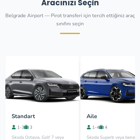
Aracınızı Seçin
Belgrade Airport — Pirot transferi için tercih ettiğiniz araç
sınıfını seçin
Standart
Aile
1-3
3
1-4
4
Skoda Octavia, Golf 7 veya
Skoda Superb veya benzer