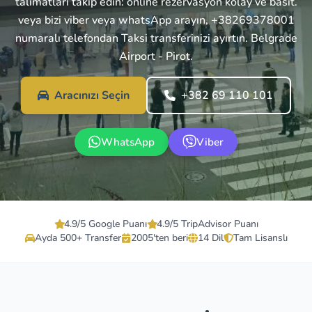
talimatları takip edin: online rezervasyon kolay ve basit.
veya bizi viber veya whatsApp arayın, +38269378001
numaralı telefondan Taksi transferinizi ayırtın. Belgrade
Airport - Pirot.
Aracınızı Seçin
+382 69 110 101
WhatsApp
Viber
4.9/5 Google Puanı
4.9/5 TripAdvisor Puanı
Ayda 500+ Transfer
2005'ten beri
14 Dil
Tam Lisanslı