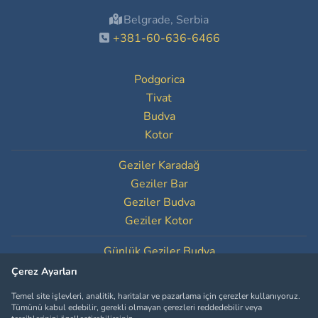
Belgrade, Serbia
+381-60-636-6466
Podgorica
Tivat
Budva
Kotor
Geziler Karadağ
Geziler Bar
Geziler Budva
Geziler Kotor
Günlük Geziler Budva
Günlük Geziler Kotor
Çerez Ayarları
Temel site işlevleri, analitik, haritalar ve pazarlama için çerezler kullanıyoruz.
Çerez Ayarları
Tümünü kabul edebilir, gerekli olmayan çerezleri reddedebilir veya