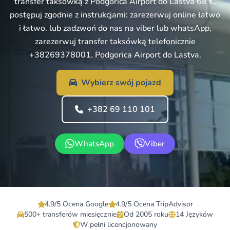
transfer taksówką z Podgorica Airport do Lastva 68 €,
postępuj zgodnie z instrukcjami: zarezerwuj online łatwo
i łatwo. lub zadzwoń do nas na viber lub whatsApp,
zarezerwuj transfer taksówką telefonicznie
+38269378001. Podgorica Airport do Lastva.
Wybierz swój pojazd
+382 69 110 101
WhatsApp
Viber
4.9/5 Ocena Google
4.9/5 Ocena TripAdvisor
500+ transferów miesięcznie
Od 2005 roku
14 Języków
W pełni licencjonowany