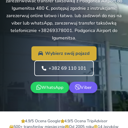
zarezerwować transfer taksówką z Podgorica Airport do
Igumenitsa 480 €, postępuj zgodnie z instrukcjami:
zarezerwuj online łatwo i łatwo. lub zadzwoń do nas na
viber lub whatsApp, zarezerwuj transfer taksówką
telefonicznie +38269378001. Podgorica Airport do
Igumenitsa.
Wybierz swój pojazd
+382 69 110 101
WhatsApp
Viber
4.9/5 Ocena Google
4.9/5 Ocena TripAdvisor
500+ transferów miesięcznie
Od 2005 roku
14 Języków