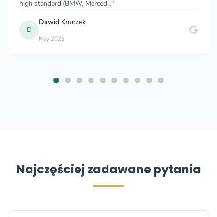
igh standard (BMW, Merced..."
wa
Dawid Kruczek
D
May 2025
Najczęściej zadawane pytania