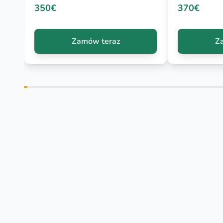
350€
370€
Zamów teraz
Z