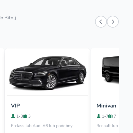
o Bitolj
VIP
Minivan
1-3
3
1-7
7
E-class lub Audi A6 lub podobny
Renault lub Viano