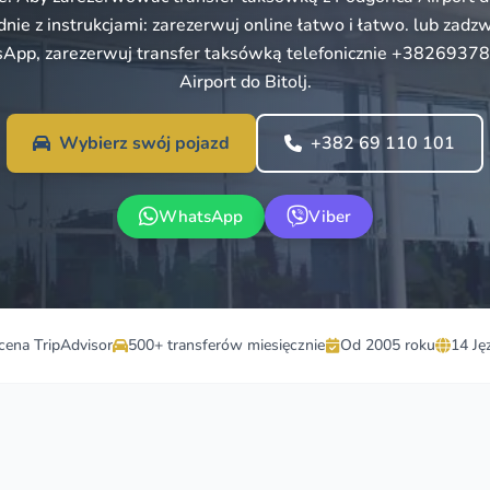
dnie z instrukcjami: zarezerwuj online łatwo i łatwo. lub zadz
sApp, zarezerwuj transfer taksówką telefonicznie +3826937
Airport do Bitolj.
Wybierz swój pojazd
+382 69 110 101
WhatsApp
Viber
cena TripAdvisor
500+ transferów miesięcznie
Od 2005 roku
14 Ję