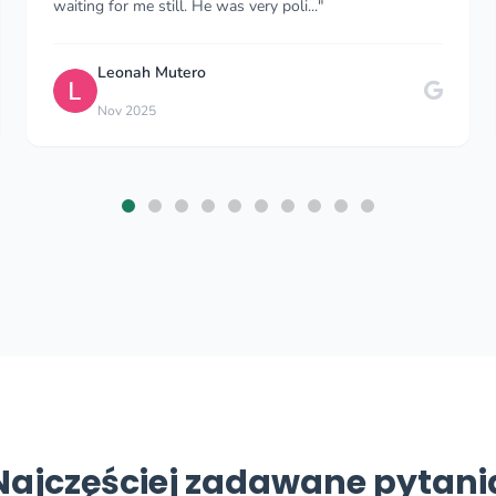
comfortable the whole time. As a solo female traveler..."
Myriam W
Jul 2024
Najczęściej zadawane pytani