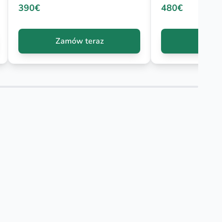
390€
480€
Zamów teraz
Zamów