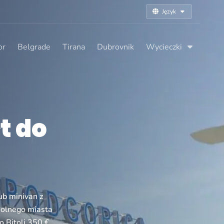
Język
or
Belgrade
Tirana
Dubrovnik
Wycieczki
t do
ub minivan z
owolnego miasta
 Bitolj 350 €,