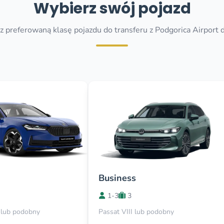
Wybierz swój pojazd
 preferowaną klasę pojazdu do transferu z Podgorica Airport d
Business
1-3
3
 lub podobny
Passat VIII lub podobny