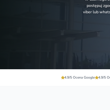
postępuj zgo
viber lub what
4.9/5 Ocena Google
4.9/5 O