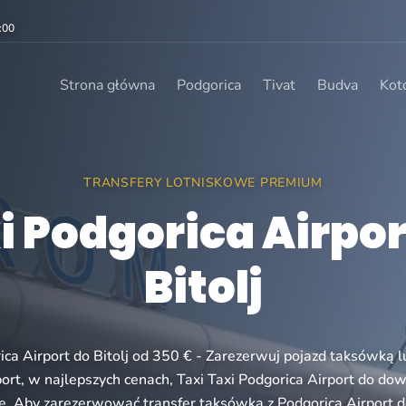
:00
Strona główna
Podgorica
Tivat
Budva
Kot
TRANSFERY LOTNISKOWE PREMIUM
i Podgorica Airpor
Bitolj
ica Airport do Bitolj od 350 € - Zarezerwuj pojazd taksówką l
ort, w najlepszych cenach, Taxi Taxi Podgorica Airport do d
. Aby zarezerwować transfer taksówką z Podgorica Airport do