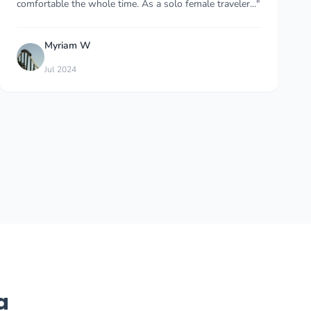
be the word when comparing to my friends who re..."
ALEX ALCOE
A
Aug 2021
a