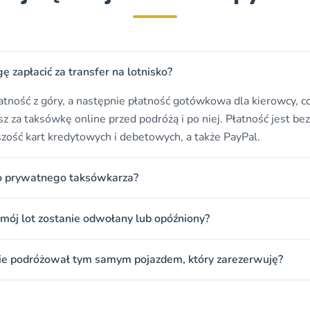
 zapłacić za transfer na lotnisko?
atność z góry, a następnie płatność gotówkowa dla kierowcy, co
sz za taksówkę online przed podróżą i po niej. Płatność jest bez
zość kart kredytowych i debetowych, a także PayPal.
go prywatnego taksówkarza?
li mój lot zostanie odwołany lub opóźniony?
zie podróżował tym samym pojazdem, który zarezerwuję?