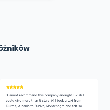
różników
"Emergency transfer from Dubrovnik to Budvar in
Montenegro, this company is professional and knows
how to short-cut the border queues. ‘Impressive’ would