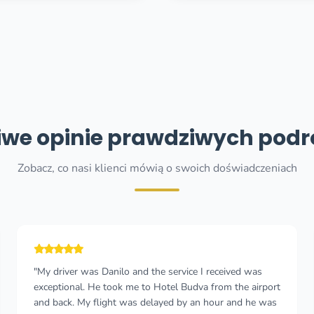
we opinie prawdziwych pod
Zobacz, co nasi klienci mówią o swoich doświadczeniach
"Cannot recommend this company enough! I wish I
could give more than 5 stars 🤩 I took a taxi from
Durres, Albania to Budva, Montenegro and felt so