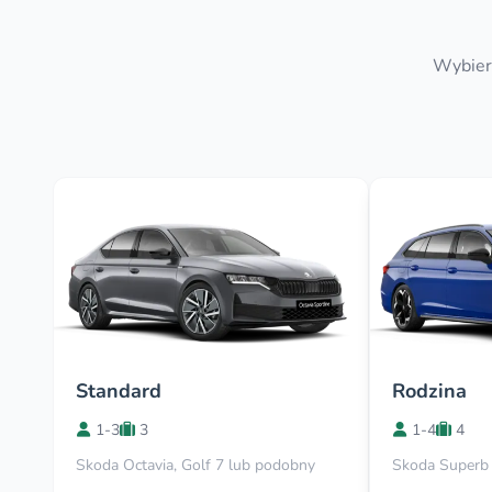
Wybierz
Standard
Rodzina
1-3
3
1-4
4
Skoda Octavia, Golf 7 lub podobny
Skoda Superb