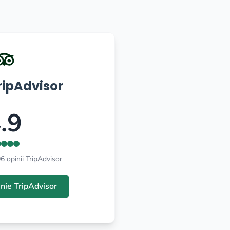
ripAdvisor
.9
 opinii TripAdvisor
inie TripAdvisor