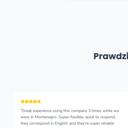
Prawdzi
"My driver was Danilo and the service I received was
exceptional. He took me to Hotel Budva from the airport
and back. My flight was delayed by an hour and he was