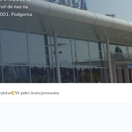
woń do nas na
8001. Podgorica
zyków
W pełni licencjonowany