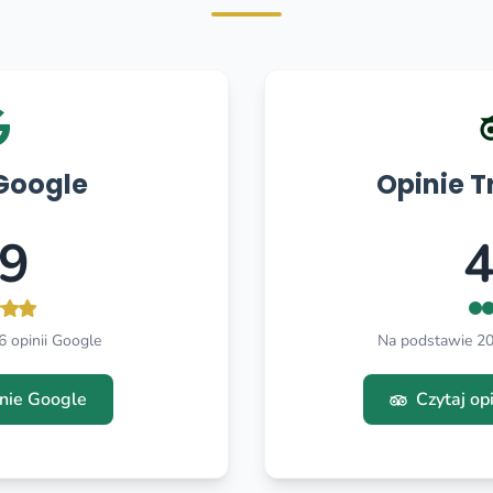
Google
Opinie T
.9
4
 opinii Google
Na podstawie 206
inie Google
Czytaj op