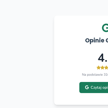
Opinie 
4
Na podstawie 316
Czytaj op