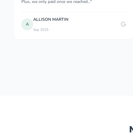
waiting for me still. He was very poli..."
Leonah Mutero
Nov 2025