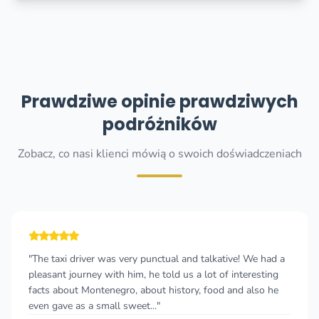
Prawdziwe opinie prawdziwych
podróżników
Zobacz, co nasi klienci mówią o swoich doświadczeniach
 driver was very punctual and talkative! We had a
"Really g
journey with him, he told us a lot of interesting
and the pr
out Montenegro, about history, food and also he
friendly a
 as a small sweet..."
travelling