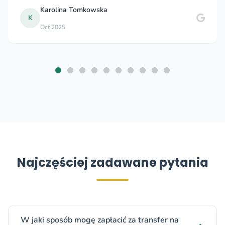
rolina Tomkowska
Chr
C
t 2025
Aug
Najczęściej zadawane pytania
W jaki sposób mogę zapłacić za transfer na