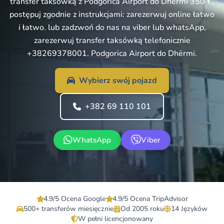
transfer taksówką z Podgorica Airport do Dhërmi 350 €,
postępuj zgodnie z instrukcjami: zarezerwuj online łatwo
i łatwo. lub zadzwoń do nas na viber lub whatsApp,
zarezerwuj transfer taksówką telefonicznie
+38269378001. Podgorica Airport do Dhërmi.
Wybierz swój pojazd
+382 69 110 101
WhatsApp
Viber
4.9/5 Ocena Google
4.9/5 Ocena TripAdvisor
500+ transferów miesięcznie
Od 2005 roku
14 Języków
W pełni licencjonowany