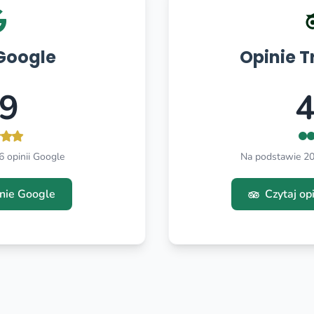
Google
Opinie T
.9
4
 opinii Google
Na podstawie 206
inie Google
Czytaj op