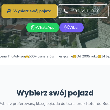
Wybierz swój pojazd
+382 69 110 101
WhatsApp
Viber
cena TripAdvisor
500+ transferów miesięcznie
Od 2005 roku
14 Ję
Wybierz swój pojazd
ybierz preferowaną klasę pojazdu do transferu z Kotor do Bud