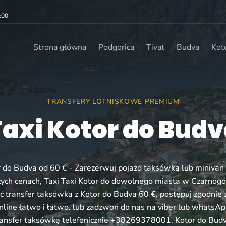
:00
Strona główna
Podgorica
Tivat
Budva
Kot
TRANSFERY LOTNISKOWE PREMIUM
axi Kotor do Bud
r do Budva od 60 € - Zarezerwuj pojazd taksówką lub minivan 
zych cenach, Taxi Taxi Kotor do dowolnego miasta w Czarnogó
transfer taksówką z Kotor do Budva 60 €, postępuj zgodnie z
nline łatwo i łatwo. lub zadzwoń do nas na viber lub whatsAp
ransfer taksówką telefonicznie +38269378001. Kotor do Budv