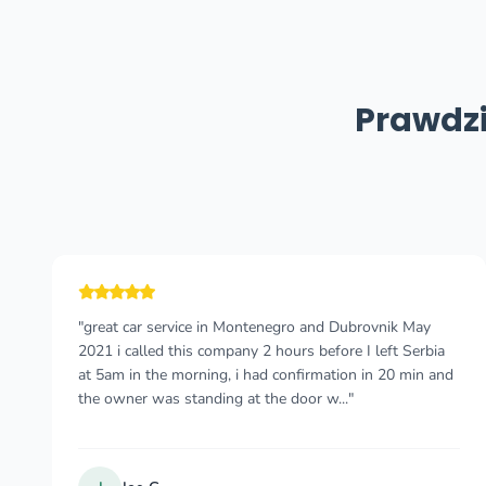
Prawdzi
"It was so great after flight delayed for 3 hours seeing
the pickup driver holding my name waiting. Such an
excellent driver -it’s so crucial on all the mountain roads
of Montenegro especially during f..."
NANA LU
N