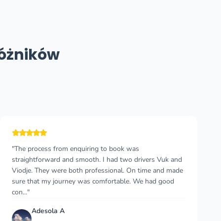
różników
"This was my third stay in Montenegro and the second
trip with this taxi. I can only recommend this taxi service,
they are professional, with pleasant drivers and with
relatively good prices. And usual..."
Slavomir Balcierak
S