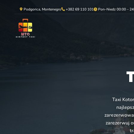
Podgorica, Montenegro
+382 69 110 101
Pon–Niedz 00:00 – 24
T
Taxi Koto
najleps
zarezerwować 
zarezerwuj o
t