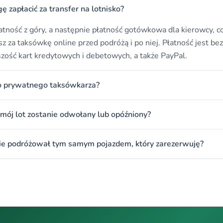
 zapłacić za transfer na lotnisko?
atność z góry, a następnie płatność gotówkowa dla kierowcy, co
sz za taksówkę online przed podróżą i po niej. Płatność jest bez
zość kart kredytowych i debetowych, a także PayPal.
go prywatnego taksówkarza?
li mój lot zostanie odwołany lub opóźniony?
zie podróżował tym samym pojazdem, który zarezerwuję?