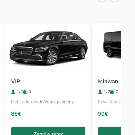
VIP
Minivan
1-3
3
1-7
7
E-class lub Audi A6 lub podobny
Renault lub Viano
88€
90€
Zamów teraz
Zamów