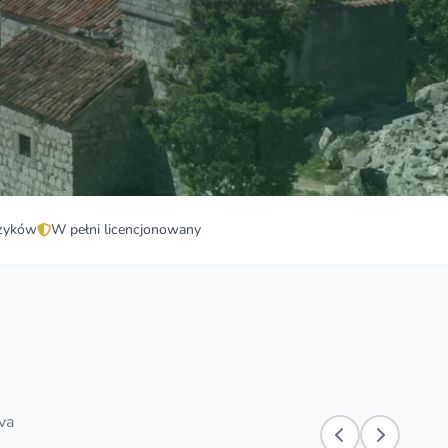
zyków
W pełni licencjonowany
va