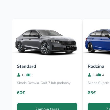
Standard
Rodzina
1-3
3
1-4
4
Skoda Octavia, Golf 7 lub podobny
Skoda Superb
60€
65€
Zamów teraz
Z