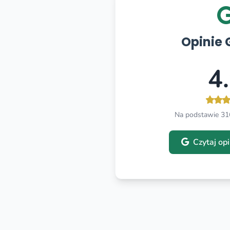
Opinie 
4
Na podstawie 316
Czytaj op