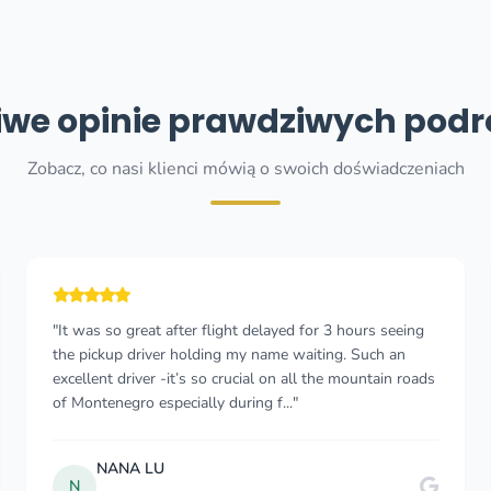
we opinie prawdziwych pod
Zobacz, co nasi klienci mówią o swoich doświadczeniach
"The process from enquiring to book was
straightforward and smooth. I had two drivers Vuk and
Viodje. They were both professional. On time and made
sure that my journey was comfortable. We had good
con..."
Adesola A