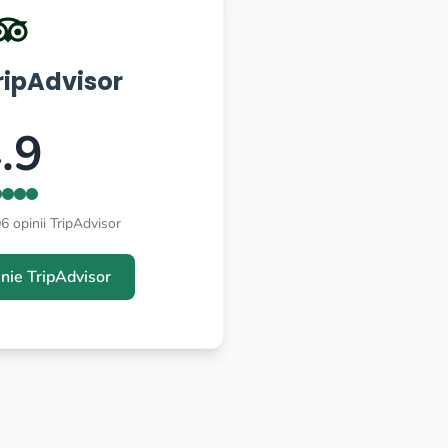
ripAdvisor
.9
 opinii TripAdvisor
inie TripAdvisor