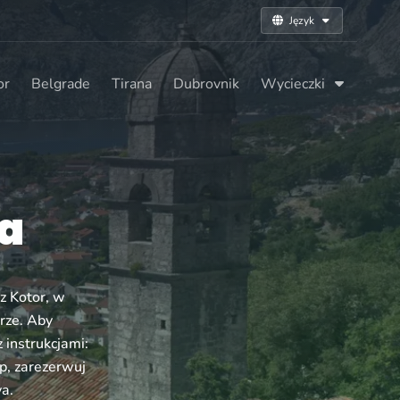
Język
or
Belgrade
Tirana
Dubrovnik
Wycieczki
va
z Kotor, w
rze. Aby
 instrukcjami:
p, zarezerwuj
a.