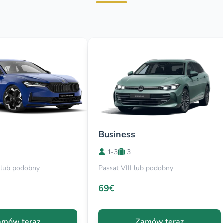
Business
1-3
3
 lub podobny
Passat VIII lub podobny
69€
amów teraz
Zamów teraz