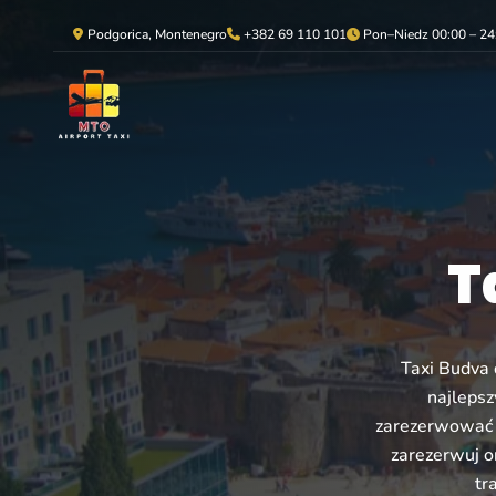
Podgorica, Montenegro
+382 69 110 101
Pon–Niedz 00:00 – 24
T
Taxi Budva 
najlepsz
zarezerwować t
zarezerwuj o
tr