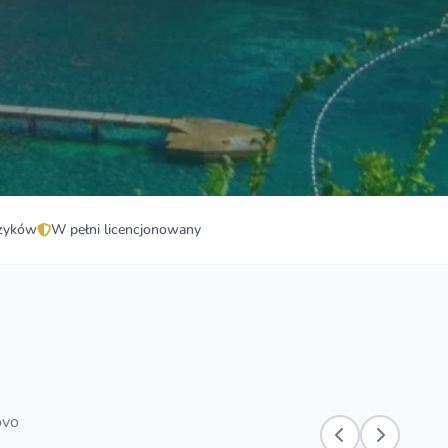
zyków
W pełni licencjonowany
ovo