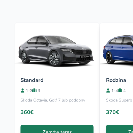
Standard
Rodzina
1-3
3
1-4
4
Skoda Octavia, Golf 7 lub podobny
Skoda Superb
360€
370€
Zamów teraz
Z