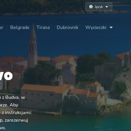
Język
or
Belgrade
Tirana
Dubrovnik
Wycieczki
vo
n z Budva, w
órze. Aby
z instrukcjami:
p, zarezerwuj
vo.