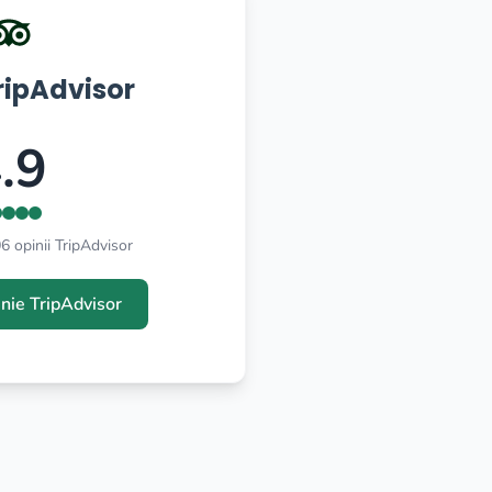
ripAdvisor
.9
 opinii TripAdvisor
inie TripAdvisor