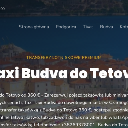
:00
Strona główna
Podgorica
Tivat
Budva
Kot
TRANSFERY LOTNISKOWE PREMIUM
axi Budva do Teto
do Tetovo od 360 € - Zarezerwuj pojazd taksówką lub miniva
ych cenach, Taxi Taxi Budva do dowolnego miasta w Czarnog
ransfer taksówką z Budva do Tetovo 360 €, postępuj zgodnie 
nline łatwo i łatwo. lub zadzwoń do nas na viber lub whatsAp
ansfer taksówką telefonicznie +38269378001. Budva do Teto