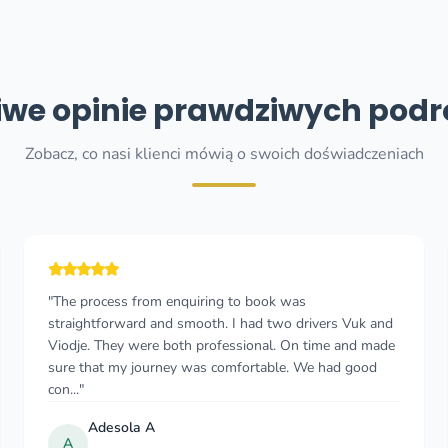
we opinie prawdziwych pod
Zobacz, co nasi klienci mówią o swoich doświadczeniach
"My driver was Danilo and the service I received was
exceptional. He took me to Hotel Budva from the airport
and back. My flight was delayed by an hour and he was
waiting for me still. He was very poli..."
Leonah Mutero