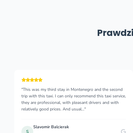
Prawdzi
"The process from enquiring to book was
straightforward and smooth. I had two drivers Vuk and
Viodje. They were both professional. On time and made
sure that my journey was comfortable. We had good
con..."
Adesola A
A