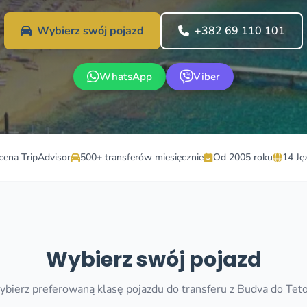
Wybierz swój pojazd
+382 69 110 101
WhatsApp
Viber
cena TripAdvisor
500+ transferów miesięcznie
Od 2005 roku
14 Ję
Wybierz swój pojazd
bierz preferowaną klasę pojazdu do transferu z Budva do Tet