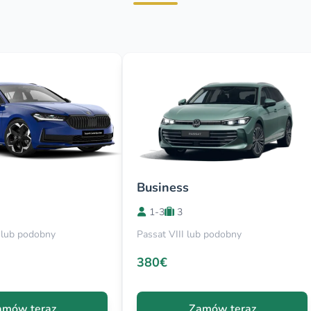
Business
1-3
3
 lub podobny
Passat VIII lub podobny
380€
amów teraz
Zamów teraz