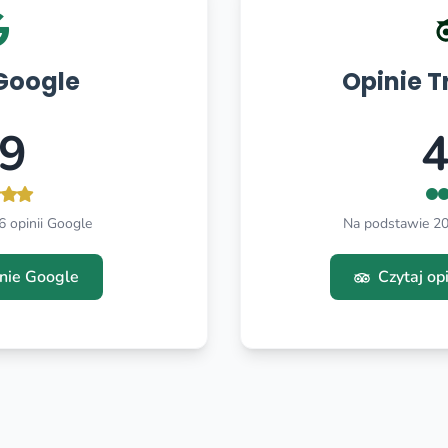
Google
Opinie T
.9
4
 opinii Google
Na podstawie 206
inie Google
Czytaj op