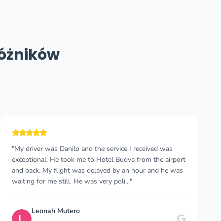
różników
"Cannot recommend this company enough! I wish I
could give more than 5 stars 🤩 I took a taxi from
Durres, Albania to Budva, Montenegro and felt so
comfortable the whole time. As a solo female traveler..."
Myriam W
M