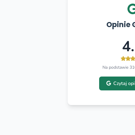
Opinie 
4
Na podstawie 316
Czytaj op