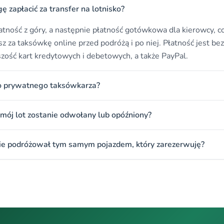
 zapłacić za transfer na lotnisko?
atność z góry, a następnie płatność gotówkowa dla kierowcy, co
sz za taksówkę online przed podróżą i po niej. Płatność jest bez
zość kart kredytowych i debetowych, a także PayPal.
go prywatnego taksówkarza?
li mój lot zostanie odwołany lub opóźniony?
zie podróżował tym samym pojazdem, który zarezerwuję?