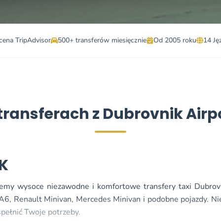
cena TripAdvisor
500+ transferów miesięcznie
Od 2005 roku
14 Ję
transferach z Dubrovnik Airp
K
jemy wysoce niezawodne i komfortowe transfery taxi Dubrov
i A6, Renault Minivan, Mercedes Minivan i podobne pojazdy. N
spełnić Twoje potrzeby.