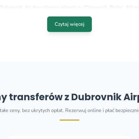
 Dubrovnik do dowolnego miasta w Chorwacji, Bośni, Albani
ska, Split lub do Budva, Kotor, Tivat, Perast, Risan, Petrova
rovnik, Cavtat, Split, Zadar, Makarska.
Czytaj więcej
ska Dubrovnik
możesz do nas zadzwonić przez Viber, WhatsApp lub wysła
 wyprzedzeniem, a nawet po lądowaniu na lotnisku Dubrovnik.
 będzie tam na Ciebie czekać. Nawet jeśli podróżujesz do
abliczką z Twoim imieniem.
y transferów z Dubrovnik Air
a. Po tym jak do nas zadzwonisz lub wyślesz wiadomość, otrzym
tałe ceny, bez ukrytych opłat. Rezerwuj online i płać bezpieczni
rovnik online
ją, oprócz ceny transportu i liczby opcji, które możesz wyb