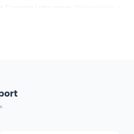
i, Czarnogórze i całym regionie
. Oferujemy transfer z
c, Sutomore, Sveti Stefan, Bar, Becici, Bigovo, Ulcinj,
ć nam wiadomość! W naszej firmie zawsze myślimy o
 Jeszcze zanim zakończysz odprawę, odbierzesz bagaż i
 Chorwacji po raz pierwszy, łatwo zauważysz naszych
port
asz potwierdzenie rezerwacji w ciągu kilku minut!
e.
rać w ramach floty samochodów – możesz zamówić taxi z