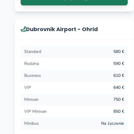
W przypadku jakichkolwiek pytań możesz się z nami s
Dubrovnik Airport - Ohrid
Standard
580 €
Rodzina
590 €
Business
610 €
VIP
640 €
Minivan
750 €
VIP Minivan
850 €
Minibus
Na życzenie