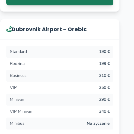
merów Viber lub WhatsApp!
Dubrovnik Airport - Orebic
Standard
190 €
Rodzina
199 €
Business
210 €
VIP
250 €
Minivan
290 €
VIP Minivan
340 €
Minibus
Na życzenie