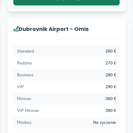
kontaktować za pośrednictwem naszej strony internetowej, nu
Dubrovnik Airport - Omis
Standard
260 €
Rodzina
270 €
Business
280 €
VIP
290 €
Minivan
360 €
VIP Minivan
390 €
Minibus
Na życzenie