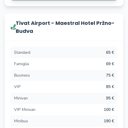
aziende promuovono persino il nostro sistema
commerciale e la qualità dei servizi TAXI. In modo che
nella nostra offerta abbiamo diverse categorie e tipologie
Tivat Airport - Maestral Hotel Pržno-
di servizi, i clienti possono anche, quando programmano il
Budva
trasferimento dall'aeroporto di Tivat o Port Montenegro,
scegliere vari veicoli di classe media e alta. Per
informazioni e prenotazioni, il nostro servizio funziona
Standard
65 €
ininterrottamente ed è disponibile tutti i giorni durante la
settimana, per tutto l'anno .. Dopo aver inviato la
Famiglia
69 €
domanda online presto riceverai una risposta e una
Business
75 €
conferma del trasferimento in taxi.
VIP
85 €
Trasferimento in taxi da Tivat
Minivan
95 €
VIP Minivan
100 €
Molti turisti che visitano Tivat durante la stagione
turistica estiva e hanno il desiderio di visitare alcune delle
Minibus
190 €
destinazioni turistiche della regione o di continuare a