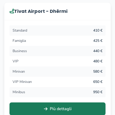
in cerca di trasferimenti verso le città della costa, sulla
costa, ma tutte sono frequenti richieste di trasferimenti
Tivat Airport - Dhërmi
verso città in Croazia, Albania e Bosni. Posizione
Aeroporto, che dista solo un'ora di auto dalle famose
località come Dubrovnik, Petrovac, St. Stefan, Bar, Herceg
Standard
410 €
Novi, Igalo o mezz'ora di auto da Budva, Becici, Rafailovici,
Famiglia
425 €
Rezevici, Budva, Stoliv, Prcanj, Cattaro, Risano, Cattaro,
Morinj, Lustica, Bigovo, Baosici, Bijela, Zelenika,
Business
440 €
Kumobor.
VIP
480 €
Tivat Porto Montenegro
Minivan
580 €
Da quando il nuovo porto per yacht ha costruito e iniziato
VIP Minivan
650 €
le sue attività ogni anno, Tivat è in costante crescita di
ospiti stranieri ed è diventata una delle città più
Minibus
950 €
affascinanti della costa montenegrina e una destinazione
turistica inevitabile. Vari servizi turistici a Tivat e grandi
Più dettagli
visite turistiche hanno influenzato il fatto che tutte le