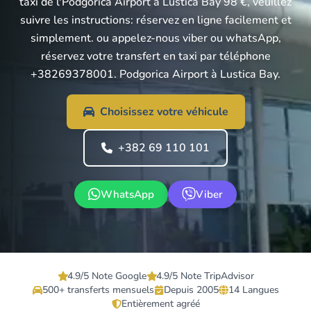
taxi de l'Podgorica Airport à Lustica Bay 98 €, veuillez
suivre les instructions: réservez en ligne facilement et
simplement. ou appelez-nous viber ou whatsApp,
réservez votre transfert en taxi par téléphone
+38269378001. Podgorica Airport à Lustica Bay.
Choisissez votre véhicule
+382 69 110 101
WhatsApp
Viber
4.9/5 Note Google
4.9/5 Note TripAdvisor
500+ transferts mensuels
Depuis 2005
14 Langues
Entièrement agréé