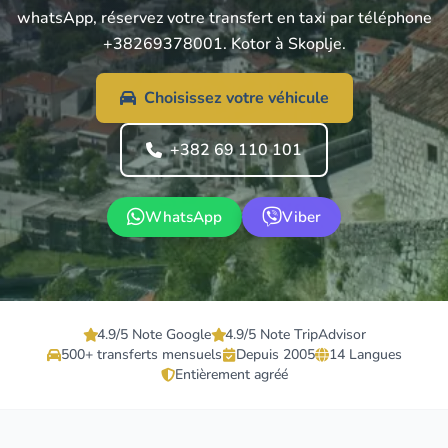
whatsApp, réservez votre transfert en taxi par téléphone
+38269378001. Kotor à Skoplje.
Choisissez votre véhicule
+382 69 110 101
WhatsApp
Viber
4.9/5 Note Google
4.9/5 Note TripAdvisor
500+ transferts mensuels
Depuis 2005
14 Langues
Entièrement agréé