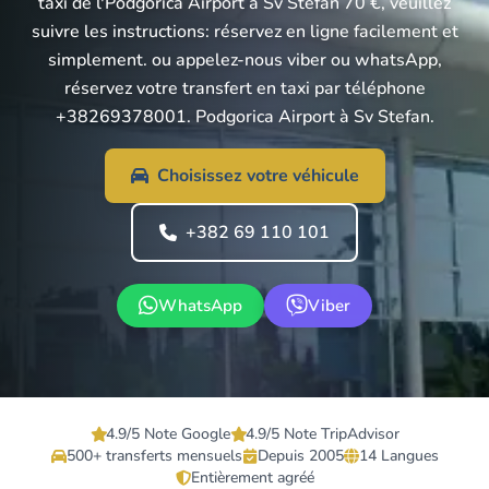
taxi de l'Podgorica Airport à Sv Stefan 70 €, veuillez
suivre les instructions: réservez en ligne facilement et
simplement. ou appelez-nous viber ou whatsApp,
réservez votre transfert en taxi par téléphone
+38269378001. Podgorica Airport à Sv Stefan.
Choisissez votre véhicule
+382 69 110 101
WhatsApp
Viber
4.9/5 Note Google
4.9/5 Note TripAdvisor
500+ transferts mensuels
Depuis 2005
14 Langues
Entièrement agréé