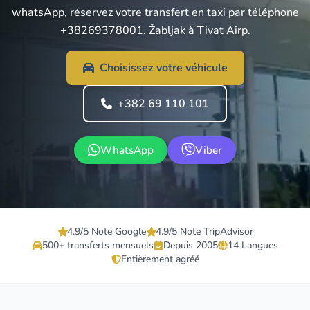
whatsApp, réservez votre transfert en taxi par téléphone
+38269378001. Žabljak à Tivat Airp.
Choisissez votre véhicule
+382 69 110 101
WhatsApp
Viber
4.9/5 Note Google
4.9/5 Note TripAdvisor
500+ transferts mensuels
Depuis 2005
14 Langues
Entièrement agréé