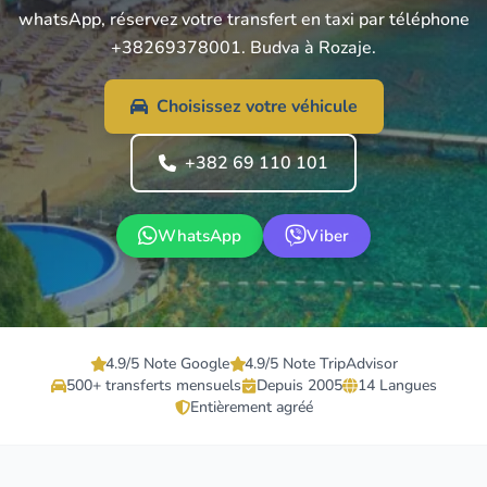
whatsApp, réservez votre transfert en taxi par téléphone
+38269378001. Budva à Rozaje.
Choisissez votre véhicule
+382 69 110 101
WhatsApp
Viber
4.9/5 Note Google
4.9/5 Note TripAdvisor
500+ transferts mensuels
Depuis 2005
14 Langues
Entièrement agréé