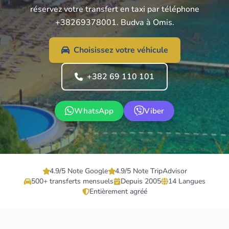
réservez votre transfert en taxi par téléphone
+38269378001. Budva à Omis.
Choisissez votre véhicule
+382 69 110 101
WhatsApp
Viber
4.9/5 Note Google
4.9/5 Note TripAdvisor
500+ transferts mensuels
Depuis 2005
14 Langues
Entièrement agréé