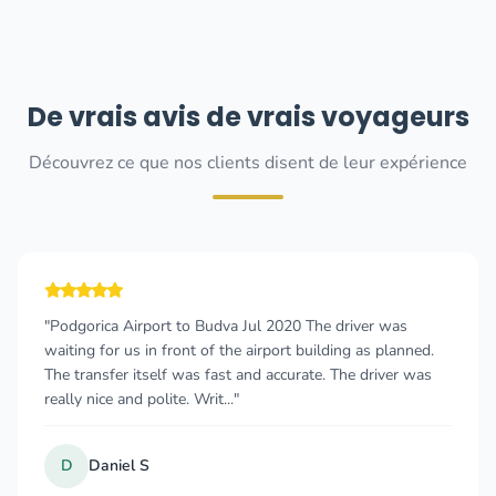
De vrais avis de vrais voyageurs
Découvrez ce que nos clients disent de leur expérience
t to Budva Jul 2020 The driver was
"Really good exper
front of the airport building as planned.
and the price was f
f was fast and accurate. The driver was
friendly and drove 
te. Writ..."
travelling with our
Chris Jenkin
C
Aug 2025