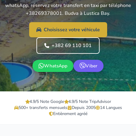
whatsApp, réservez votre transfert en taxi par téléphone
+38269378001. Budva à Lustica Bay.
Choisissez votre véhicule
+382 69 110 101
WhatsApp
Viber
4.9/5 Note Google
4.9/5 Note TripAdvisor
500+ transferts mensuels
Depuis 2005
14 Langues
Entièrement agréé